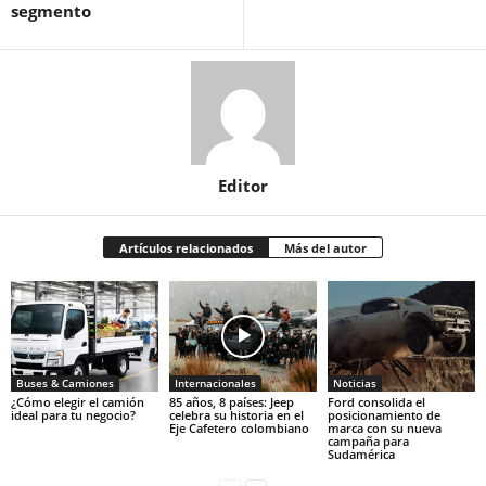
segmento
Editor
Artículos relacionados
Más del autor
Buses & Camiones
Internacionales
Noticias
¿Cómo elegir el camión
85 años, 8 países: Jeep
Ford consolida el
ideal para tu negocio?
celebra su historia en el
posicionamiento de
Eje Cafetero colombiano
marca con su nueva
campaña para
Sudamérica