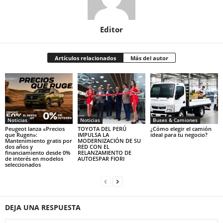
Editor
Artículos relacionados
Más del autor
Noticias
Noticias
Buses & Camiones
Peugeot lanza «Precios
TOYOTA DEL PERÚ
¿Cómo elegir el camión
que Rugen»:
IMPULSA LA
ideal para tu negocio?
Mantenimiento gratis por
MODERNIZACIÓN DE SU
dos años y
RED CON EL
financiamiento desde 0%
RELANZAMIENTO DE
de interés en modelos
AUTOESPAR FIORI
seleccionados
DEJA UNA RESPUESTA