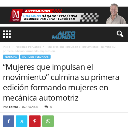
Inicio
Noticias Peruanas
“Mujeres que impulsan el movimiento” culmina su
primera edición formando mujeres en...
NOTICIAS
NOTICIAS PERUANAS
“Mujeres que impulsan el
movimiento” culmina su primera
edición formando mujeres en
mecánica automotriz
Por
Editor
-
07/05/2026
0