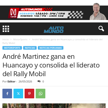
Inicio
MotorSports
André Martinez gana en Huancayo y consolida el liderato del
Rally Mobil
MOTORSPORTS
NOTICIAS
NOTICIAS PERUANAS
André Martinez gana en
Huancayo y consolida el liderato
del Rally Mobil
Por
Editor
-
26/05/2026
0