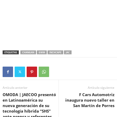
ETIQUETAS
CHANGAN
GWM
INCHCAPE
JAC
Artículo anterior
Artículo siguiente
OMODA | JAECOO presentó
F Cars Automotriz
en Latinoamérica su
inaugura nuevo taller en
nueva generación de su
San Martín de Porres
tecnología híbrida “SHS”
ante prensa y referentes