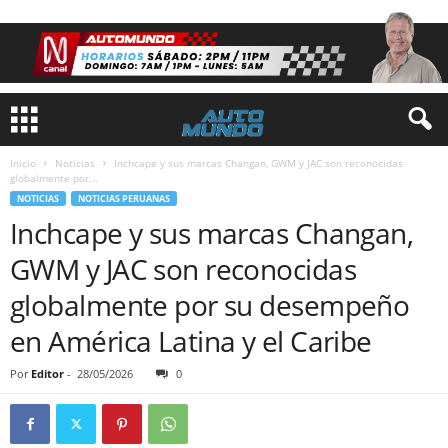
Inicio
Noticias
Inchcape y sus marcas Changan, GWM y JAC son reconocidas
globalmente por...
NOTICIAS
NOTICIAS PERUANAS
Inchcape y sus marcas Changan,
GWM y JAC son reconocidas
globalmente por su desempeño
en América Latina y el Caribe
Por
Editor
-
28/05/2026
0