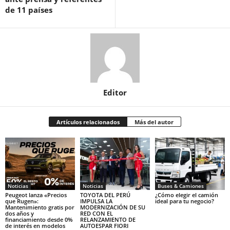
de 11 países
Editor
Artículos relacionados
Más del autor
Noticias
Noticias
Buses & Camiones
Peugeot lanza «Precios
TOYOTA DEL PERÚ
¿Cómo elegir el camión
que Rugen»:
IMPULSA LA
ideal para tu negocio?
Mantenimiento gratis por
MODERNIZACIÓN DE SU
dos años y
RED CON EL
financiamiento desde 0%
RELANZAMIENTO DE
de interés en modelos
AUTOESPAR FIORI