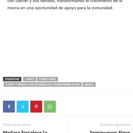
con cáncer y sus familias, transformando el crecimiento de la
marca en una oportunidad de apoyo para la comunidad.
ETIQUETAS
CHERY
CHERY PERÚ
CHERY Y MAGIA: UNA ALIANZA QUE TRANSFORMA VIDAS
MAGIA
Artículo anterior
Artículo siguiente
Modasa fortalece la
Seminuevos Alese