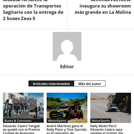
operación de Transportes
inaugura su showroom
Sagitario con la entrega de
más grande en La Molina
2 buses Zeus 5
Editor
Artículos relacionados
Más del autor
Buses & Camiones
MotorSports
MotorSports
Eduardo Castro Yangali
André Martínez gana el
Rally Mobil Perú:
se quedó con el Premio
Rally Pisco y Tino Garrido
Eduardo Castro saca
Ciudad de Arequipa
es el campeón de
ventaja el primer día