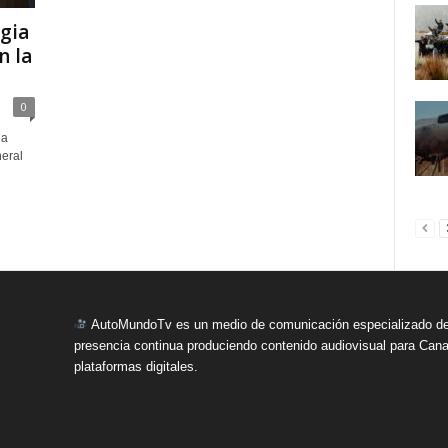
egia
n la
0
la
eral
AutoMundoTv es un medio de comunicación especializado del
presencia continua produciendo contenido audiovisual para Cana
plataformas digitales.