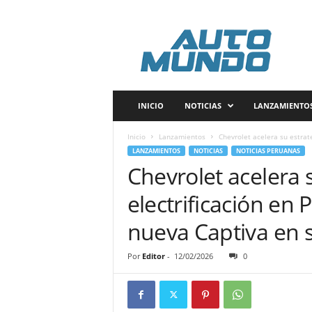
A
u
t
o
m
u
n
INICIO
NOTICIAS
LANZAMIENTO
d
o
Inicio
Lanzamientos
Chevrolet acelera su estrate
P
LANZAMIENTOS
NOTICIAS
NOTICIAS PERUANAS
e
Chevrolet acelera 
r
ú
electrificación en 
nueva Captiva en s
Por
Editor
-
12/02/2026
0