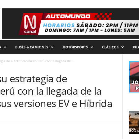
S
BUSES & CAMIONES
MOTORSPORTS
CLÁSICOS
KI
gia de electrificación en Perú con la llegada de...
su estrategia de
Perú con la llegada de la
us versiones EV e Híbrida