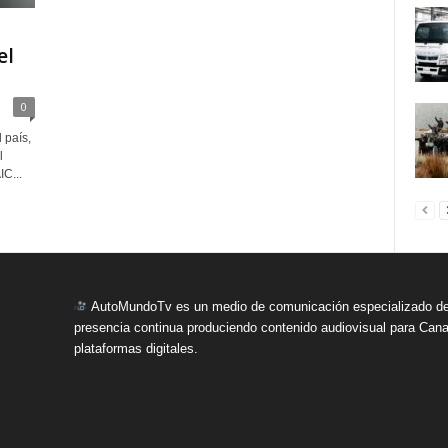
el
0
 país,
l
C...
AutoMundoTv es un medio de comunicación especializado del
presencia continua produciendo contenido audiovisual para Cana
plataformas digitales.