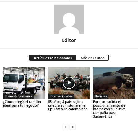
Editor
Artículos relacionados
Más del autor
Buses & Camiones
Internacionales
Noticias
¿Cómo elegir el camión
85 años, 8 países: Jeep
Ford consolida el
ideal para tu negocio?
celebra su historia en el
posicionamiento de
Eje Cafetero colombiano
marca con su nueva
campaña para
Sudamérica