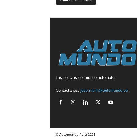
Las noticias del mundo automotor
Contáctanos:
jose.marin@automundo.pe
© Automundo Perú 2024