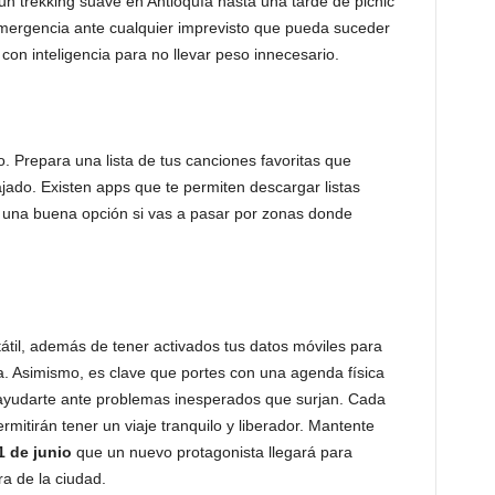
un trekking suave en Antioquía hasta una tarde de picnic
emergencia ante cualquier imprevisto que pueda suceder
con inteligencia para no llevar peso innecesario.
. Prepara una lista de tus canciones favoritas que
jado. Existen apps que te permiten descargar listas
n una buena opción si vas a pasar por zonas donde
átil, además de tener activados tus datos móviles para
. Asimismo, es clave que portes con una agenda física
yudarte ante problemas inesperados que surjan. Cada
itirán tener un viaje tranquilo y liberador. Mantente
1 de junio
que un nuevo protagonista llegará para
a de la ciudad.