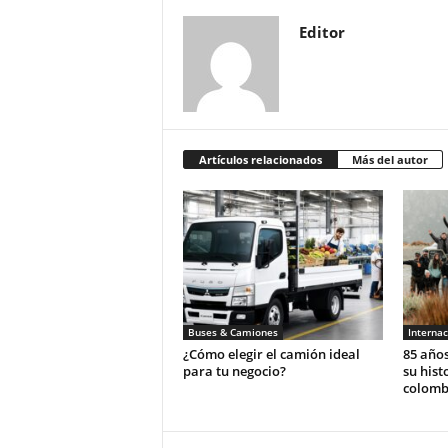
Editor
Artículos relacionados
Más del autor
Buses & Camiones
Internac
¿Cómo elegir el camión ideal
85 años
para tu negocio?
su hist
colomb