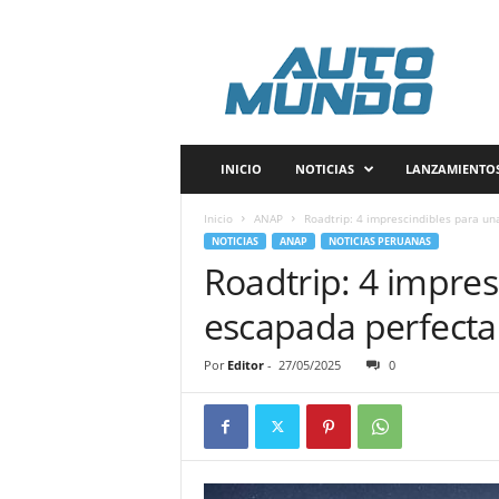
A
u
t
o
m
u
n
INICIO
NOTICIAS
LANZAMIENTO
d
o
Inicio
ANAP
Roadtrip: 4 imprescindibles para un
P
NOTICIAS
ANAP
NOTICIAS PERUANAS
e
Roadtrip: 4 impres
r
ú
escapada perfecta 
Por
Editor
-
27/05/2025
0