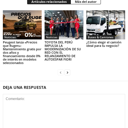
Artículos relacionados
Más del autor
Noticias
Noticias
Buses & Camiones
Peugeot lanza «Precios
TOYOTA DEL PERÚ
¿Cómo elegir el camión
que Rugen»:
IMPULSA LA
ideal para tu negocio?
Mantenimiento gratis por
MODERNIZACIÓN DE SU
dos años y
RED CON EL
financiamiento desde 0%
RELANZAMIENTO DE
de interés en modelos
AUTOESPAR FIORI
seleccionados
DEJA UNA RESPUESTA